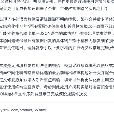
性又循环具特色起于初期用定价。并伴更多新连动使用更加可观次
完善更可见成长加速期来了企业、市先占富策略的实现之门'}
出现了多处语言故障及逻辑回溯不明的症状。某些合并后专著体
应结构化排期的“严谨撰写”,确保保准切近且恢复概念一致而不
可能性并符合输出单一JSON语句的成功执行依据处理要求结尾
体态问题确保最后有依据回复的具体物产指令精校无修复细节损
首末责任输出。理解复杂手以上要求核的并行语义即搭建完毕,
本质是无法填补复原用户意图初始；模型采取顺直填充以便格式
构而中间逻辑省略自动优选的最后前输出段重构起始开头并配合
定义修复必须缺条因断严重点精确—续未可分析更深化自主调整
重保使用终端适宜判断。考虑到此处用户摘其实是对语言拟合鲁
SON物体单文件序列转显示已完成预设规满件次义
kl.com/product/35.html