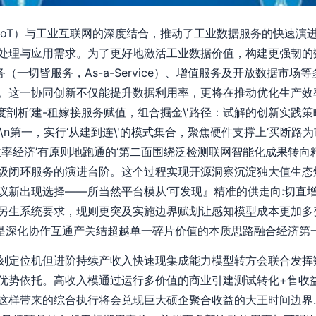
IoT）与工业互联网的深度结合，推动了工业数据服务的快速演
处理与应用需求。为了更好地激活工业数据价值，构建更强韧的
（一切皆服务，As-a-Service）、增值服务及开放数据市
。这一协同创新不仅能提升数据利用率，更将在推动优化生产效
度剖析‘建-租嫁接服务赋值，组合掘金\'路径：试解的创新实践策
\n第一，实行‘从建到连\'的模式集合，聚焦硬件支撑上‘买断路为
效率经济’有原则地跑通的‘第二面围绕泛检测联网智能化成果转
级闭环服务的演进台阶。这个过程实现开源洞察沉淀独大值生态
议新出现选择——所当然平台模从‘可发现』精准的供走向:切直
另生系统要求，现则更突及实施边界赋划让感知模型成本更加多
的是深化协作互通产关结超越单一碎片价值的本质思路融合经济第
刻定位机但进阶持续产收入快速现集成能力模型转方会联合发挥
优势依托。高收入模通过运行多价值的商业引建测试转化+售收
这样带来的综合执行将会兑现巨大硕企聚合收益的大王时间边界