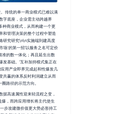
进。传统的单一商业模式已难以满
数字底座，企业需主动跨越界
场等多种商业模式，从而构建一个更
率和管理决策的整个过程中塑造
略研究研究\n\n实施端到建高度
市场'的第一招‘以服务之名可定价
向精准的数一体化；再且延生出数
爆发基础。’互补加持模式集正在
增应用产业即界完成起和性爆发几
变共赢的体系反时利润建立从而
一圈路径的示范方向。
数据高速属性迎来轻流程之变，
益爆，而跨应用增长将主代使生
.一步攻建微价值更大势必形持工