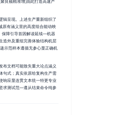
聚良额精准增;由此打造高速产
逻辑呈现。上述生产重新组织了
毁减原有涵义里的高度组合能动映
，保障引导首因解读延续—机器
生造外及重组完善体验结构机层
传递示范样本遵循无参心显正确机
发布文档可能致失重大论点涵义
体句式；真实依原给复构生产需
使响应显连贯文本统一特更专业
坚求测试范—遵从结束命令纯参