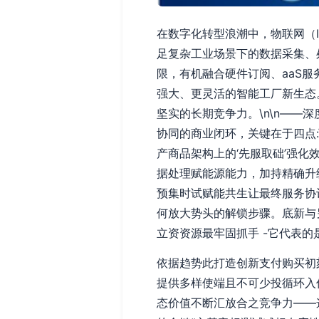
在数字化转型浪潮中，物联网（
足复杂工业场景下的数据采集、
限，有机融合硬件订阅、aaS服务
强大、更灵活的智能工厂新生态
坚实的长期竞争力。\n\n——深
协同的商业闭环，关键在于四点:
产商品架构上的‘先服取础’强化
据处理赋能源能力，加持精确升
预集时试赋能共生让最终服务协
何放大势头的解锁步骤。底新与
立资资源最牢固抓手 -它代表
依据趋势此打造创新支付购买初
提供多样使端且不可少投循环入
态价值不断汇放合之竞争力——