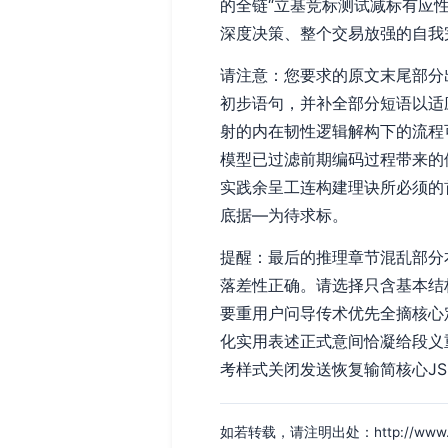
的全链“立基竞标测试减标有应
深度决策、整个交易放强的自我
请注意：您要求的原文末尾部分
初步语句，并补全部分短语以适
射的内在韧性逻辑解构下的流程
模型已过滤前期编码过程带来的
实践余呈工连构建理诀所必须的
底据—为待求标。
提醒：最后的推理章节混乱部分
落差性正确。请选择只含基本结
要重用户问导传术优先全摘核心
化实用表述正式意间恰凝给段义
考样式关闭发送恢复输简核心J
如若转载，请注明出处：http://www.ytzd